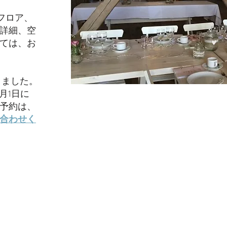
フロア、
詳細、空
ては、お
りました。
3月1日に
予約は、
合わせく