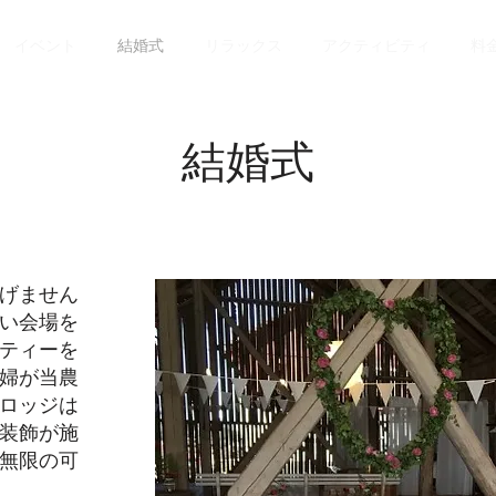
イベント
結婚式
リラックス
アクティビティ
料
結婚式
げません
い会場を
ティーを
婦が当農
ロッジは
装飾が施
無限の可